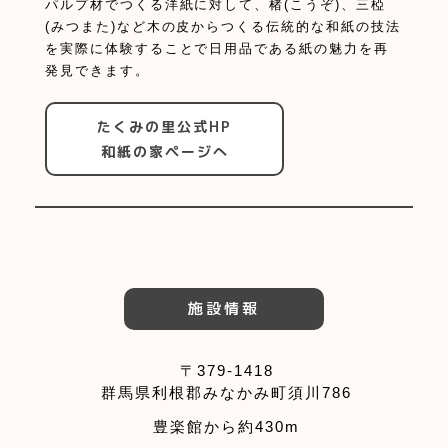
パルプ材でつくる洋紙に対して、楮(こうぞ)、三椏
(みつまた)など木の皮からつくる伝統的な和紙の技法
を実際に体験することで日用品である紙の魅力を再
発見できます。
たくみの里公式HP
和紙の家ページへ
施設情報
〒379-1418
群馬県利根郡みなかみ町須川786
豊楽館から約430m